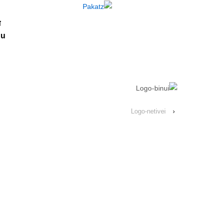
↓
SKIP
ד
TO
u
MAIN
CONTENT
Logo-netivei
‹