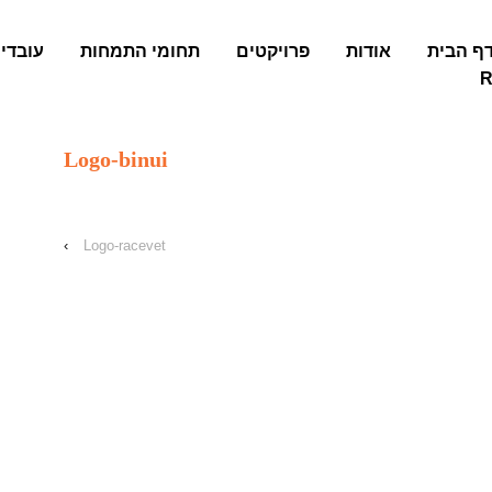
ף הבית
אודות
פרויקטים
תחומי התמחות
עובדי
R
Logo-binui
›
Logo-racevet