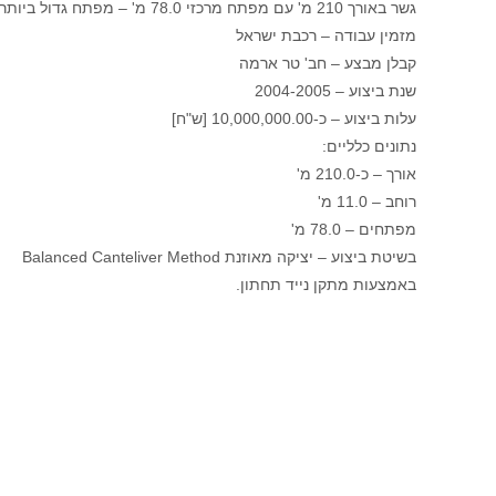
גשר באורך 210 מ' עם מפתח מרכזי 78.0 מ' – מפתח גדול ביותר בין גשרי רכבת בארץ בנוי בשיטת יציקה מאוזנת.
מזמין עבודה – רכבת ישראל
קבלן מבצע – חב' טר ארמה
שנת ביצוע – 2004-2005
עלות ביצוע – כ-10,000,000.00 [ש"ח]
נתונים כלליים:
אורך – כ-210.0 מ'
רוחב – 11.0 מ'
מפתחים – 78.0 מ'
בשיטת ביצוע – יציקה מאוזנת Balanced Canteliver Method
באמצעות מתקן נייד תחתון.