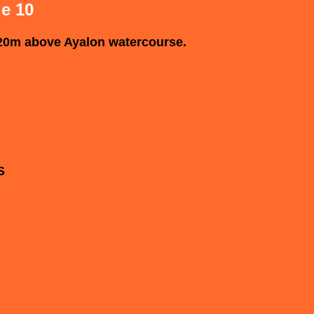
e 10
 120m above Ayalon watercourse.
S