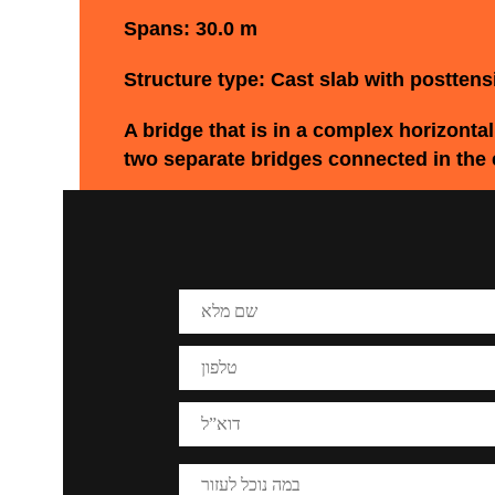
Spans: 30.0 m
Structure type: Cast slab with postten
A bridge that is in a complex horizontal
two separate bridges connected in the e